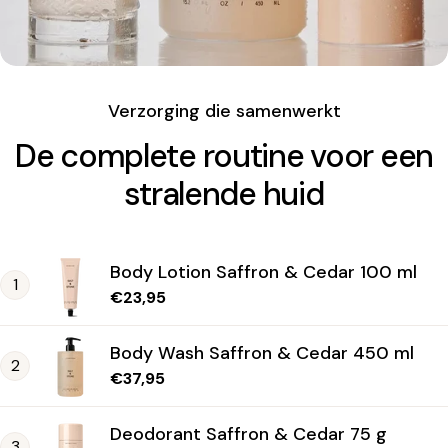
Verzorging die samenwerkt
De complete routine voor een
stralende huid
Body Lotion Saffron & Cedar 100 ml
1
Normale
€23,95
prijs
Body Wash Saffron & Cedar 450 ml
2
Normale
€37,95
prijs
Deodorant Saffron & Cedar 75 g
3