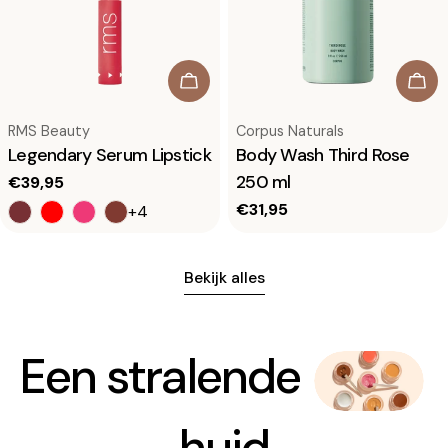
Kies opties
In 
Leverancier:
Leverancier:
RMS Beauty
Corpus Naturals
Legendary Serum Lipstick
Body Wash Third Rose
250 ml
Normale
€39,95
prijs
Normale
€31,95
+4
prijs
Bekijk alles
Een stralende
huid