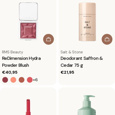
Kies opties
In 
Leverancier:
Leverancier:
RMS Beauty
Salt & Stone
ReDimension Hydra
Deodorant Saffron &
Powder Blush
Cedar 75 g
Normale
€40,95
Normale
€21,95
prijs
prijs
+6