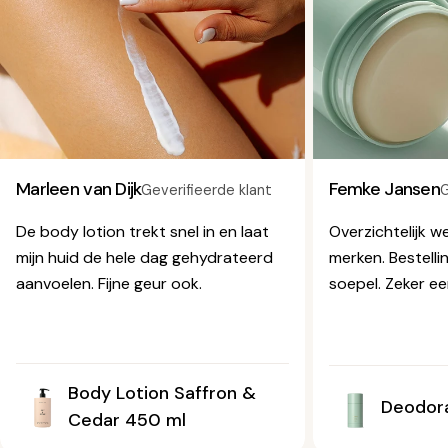
Marleen van Dijk
Femke Jansen
Geverifieerde klant
G
De body lotion trekt snel in en laat
Overzichtelijk 
mijn huid de hele dag gehydrateerd
merken. Bestelli
aanvoelen. Fijne geur ook.
soepel. Zeker ee
Body Lotion Saffron &
Deodora
Cedar 450 ml